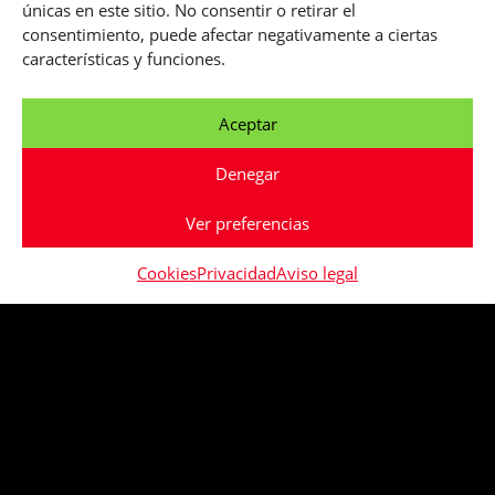
únicas en este sitio. No consentir o retirar el
consentimiento, puede afectar negativamente a ciertas
características y funciones.
Aceptar
Denegar
No
Ver preferencias
disponible
Cookies
Privacidad
Aviso legal
GUÍA DE TALLAS
¿CUÁNDO LO RECIBIRÉ?