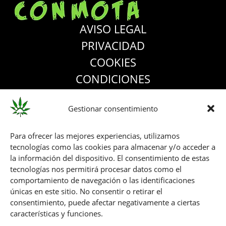
AVISO LEGAL
PRIVACIDAD
COOKIES
CONDICIONES
ACCESIBILIDAD
Gestionar consentimiento
Para ofrecer las mejores experiencias, utilizamos
tecnologías como las cookies para almacenar y/o acceder a
Taller artesano en Manzanares el
la información del dispositivo. El consentimiento de estas
Real (Madrid) – Serigrafía, skate,
tecnologías nos permitirá procesar datos como el
comportamiento de navegación o las identificaciones
longboards, textil
únicas en este sitio. No consentir o retirar el
consentimiento, puede afectar negativamente a ciertas
COPYRIGHT © eLGaToCoNMoTa
características y funciones.
| WEB DISEÑADA CON ♥ POR